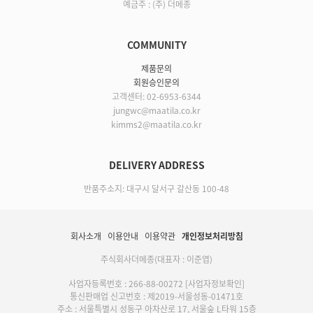
예금주 : (주) 더메종
COMMUNITY
제품문의
회원승인문의
고객센터: 02-6953-6344
jungwc@maatila.co.kr
kimms2@maatila.co.kr
DELIVERY ADDRESS
반품주소지: 대구시 달서구 갈산동 100-48
회사소개
이용안내
이용약관
개인정보처리방침
주식회사더메종(대표자 : 이준엽)
사업자등록번호 : 266-88-00272
[사업자정보확인]
통신판매업 신고번호 : 제2019-서울성동-01471호
주소 : 서울특별시 성동구 아차산로 17, 서울숲 L타워 15층