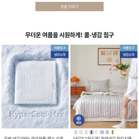
상품 더보기
무더운 여름을 시원하게! 쿨-냉감 침구
진짜 냉감100% 하이퍼쿨-맥스 삼중
[냉감X고밀도면] 천연냉감 빈티지맨