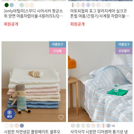
[only마틸라]스무디 시어서커 항균소
아토피협회 포그 알러지케어 실크코
취 양면 여름차렵이불-6컬러(SS/Q/
튼필 여름/간절기/사계절 차렵이불-8
K)
컬러(SS/Q/K)
회원공개
회원공개
시원한 자연냉감 쿨링메이트 셀루오
사각사각 시원한 디어썸머 통기성 냉