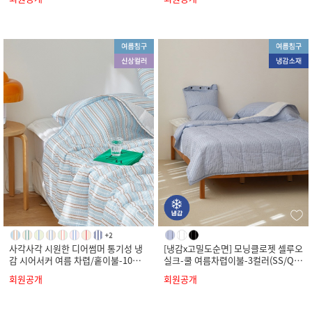
사각사각 시원한 디어썸머 통기성 냉
[냉감x고밀도순면] 모닝클로젯 셀루오
감 시어서커 여름 차렵/홑이불-10컬
실크-쿨 여름차렵이불-3컬러(SS/Q/
러(SS/Q/K)
K)
회원공개
회원공개