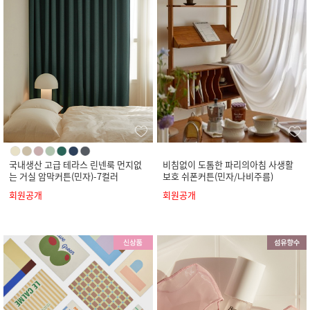
국내생산 고급 테라스 린넨룩 먼지없
비침없이 도톰한 파리의아침 사생활
는 거실 암막커튼(민자)-7컬러
보호 쉬폰커튼(민자/나비주름)
회원공개
회원공개