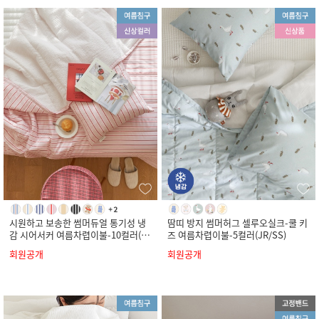
시원하고 보송한 썸머듀얼 통기성 냉
땀띠 방지 썸머허그 셀루오실크-쿨 키
감 시어서커 여름차렵이불-10컬러(S
즈 여름차렵이불-5컬러(JR/SS)
S/Q/K)
회원공개
회원공개