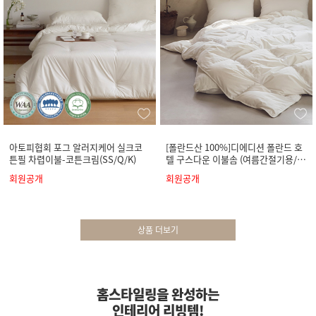
아토피협회 포그 알러지케어 실크코
[폴란드산 100%]디에디션 폴란드 호
튼필 차렵이불-코튼크림(SS/Q/K)
텔 구스다운 이불솜 (여름간절기용/사
계절용)
회원공개
회원공개
상품 더보기
홈스타일링을 완성하는
인테리어 리빙템!