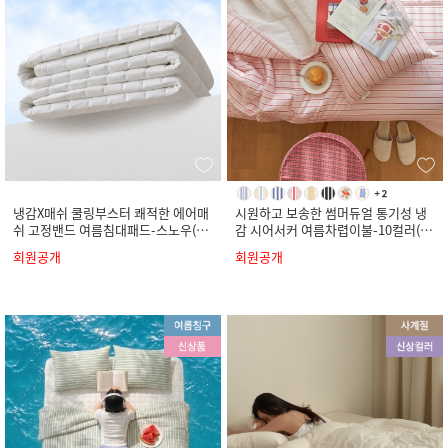
냉감X매쉬 쿨링부스터 쾌적한 에어매
시원하고 보송한 썸머듀얼 통기성 냉
쉬 고정밴드 여름침대패드-스노우(S
감 시어서커 여름차렵이불-10컬러(S
S/Q/K)
S/Q/K)
회원공개
회원공개