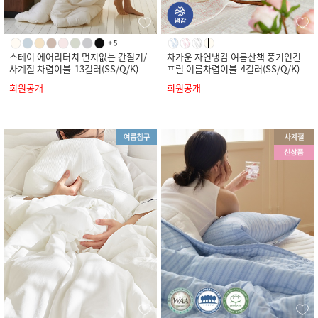
스테이 에어리터치 먼지없는 간절기/
차가운 자연냉감 여름산책 풍기인견
사계절 차렵이불-13컬러(SS/Q/K)
프릴 여름차렵이불-4컬러(SS/Q/K)
회원공개
회원공개