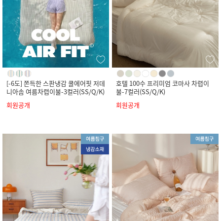
[-6도] 쫀득한 스판냉감 쿨에어핏 저데
호텔 100수 프리미엄 코마사 차렵이
니아솜 여름차렵이불-3컬러(SS/Q/K)
불-7컬러(SS/Q/K)
회원공개
회원공개