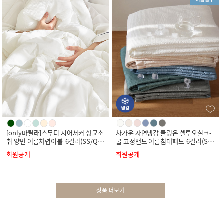
[only마틸라]스무디 시어서커 항균소
차가운 자연냉감 쿨링온 셀루오실크-
취 양면 여름차렵이불-6컬러(SS/Q/
쿨 고정밴드 여름침대패드-6컬러(SS/
K)
Q/K)
회원공개
회원공개
상품 더보기