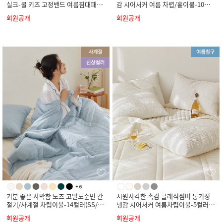
실크-쿨 키즈 고정밴드 여름침대패드-
감 시어서커 여름 차렵/홑이불-10컬
4컬러(SS)
러(SS/Q/K)
회원공개
회원공개
기분 좋은 사박함 도즈 고밀도순면 간
시원사각한 촉감 클래식썸머 통기성
절기/사계절 차렵이불-14컬러(SS/Q/
냉감 시어서커 여름차렵이불-5컬러(S
K)
S/Q/K)
회원공개
회원공개