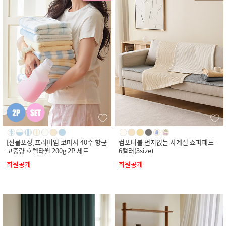
[선물포장]프리미엄 코마사 40수 항균
컴포터블 먼지없는 사계절 쇼파패드-
고중량 호텔타월 200g 2P 세트
6컬러(3size)
회원공개
회원공개