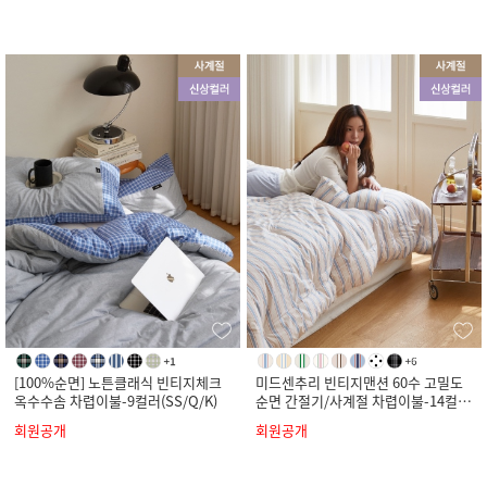
[100%순면] 노튼클래식 빈티지체크
미드센추리 빈티지맨션 60수 고밀도
옥수수솜 차렵이불-9컬러(SS/Q/K)
순면 간절기/사계절 차렵이불-14컬러
(SS/Q/K)
회원공개
회원공개