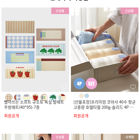
빨아쓰는 소프트 규조토 욕실 발매트
[선물포장]프리미엄 코마사 40수 항균
주방매트(40*95)-7종
고중량 호텔타월 200g-솔리드 4P 세
트
회원공개
회원공개