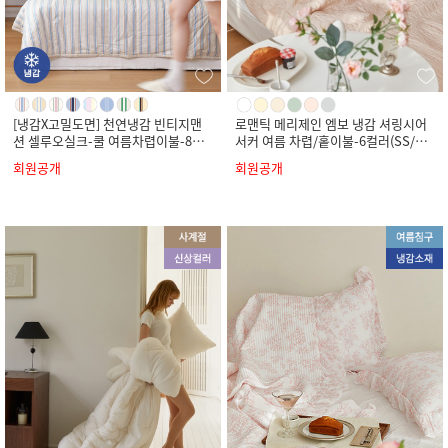
[냉감X고밀도면] 천연냉감 빈티지맨
로맨틱 메리제인 엠보 냉감 셔링시어
션 셀루오실크-쿨 여름차렵이불-8컬
서커 여름 차렵/홑이불-6컬러(SS/Q/
러(SS/Q/K)
K)
회원공개
회원공개