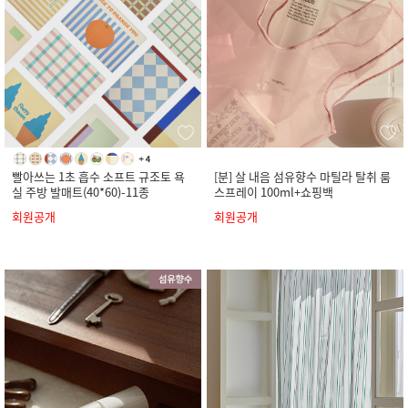
빨아쓰는 1초 흡수 소프트 규조토 욕
[분] 살 내음 섬유향수 마틸라 탈취 룸
실 주방 발매트(40*60)-11종
스프레이 100ml+쇼핑백
회원공개
회원공개