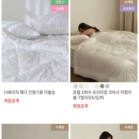
더베이직 훼다 간절기용 이불솜
호텔 100수 프리미엄 코마사 차렵이
불-7컬러(SS/Q/K)
회원공개
회원공개