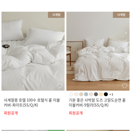
사계절용 호텔 100수 호텔식 홑 이불
기분 좋은 사박함 도즈 고밀도순면 홑
커버-화이트(SS/Q/K)
이불커버-9컬러(SS/Q/K)
회원공개
회원공개