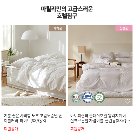
마틸라만의 고급스러운
호텔침구
기분 좋은 사박함 도즈 고밀도순면 홑
아토피협회 클래식호텔 알러지케어
이불커버-화이트(SS/Q/K)
실크코튼필 차렵이불-클린룸(SS/Q/
K)
회원공개
회원공개