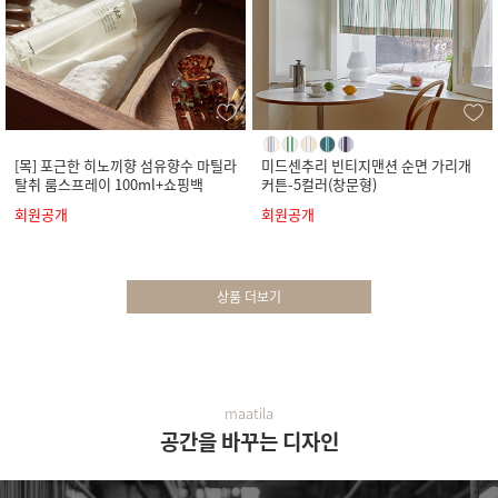
[목] 포근한 히노끼향 섬유향수 마틸라
미드센추리 빈티지맨션 순면 가리개
탈취 룸스프레이 100ml+쇼핑백
커튼-5컬러(창문형)
회원공개
회원공개
상품 더보기
maatila
공간을 바꾸는 디자인