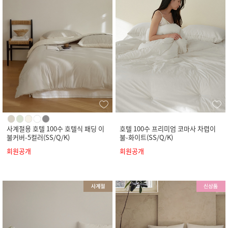
사계절용 호텔 100수 호텔식 패딩 이
호텔 100수 프리미엄 코마사 차렵이
불커버-5컬러(SS/Q/K)
불-화이트(SS/Q/K)
회원공개
회원공개