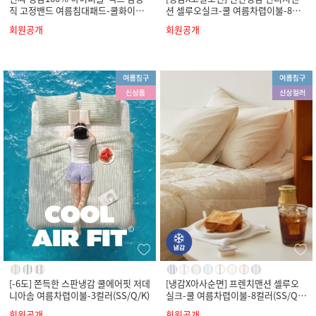
직 고정밴드 여름침대패드-쿨화이트
션 셀루오실크-쿨 여름차렵이불-8컬
(SS/Q/K)
러(SS/Q/K)
회원공개
회원공개
[-6도] 쫀득한 스판냉감 쿨에어핏 저데
[냉감X아사순면] 프렌치맨션 셀루오
니아솜 여름차렵이불-3컬러(SS/Q/K)
실크-쿨 여름차렵이불-8컬러(SS/Q/
K)
회원공개
회원공개