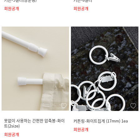
회원공개
회원공개
못없이 사용하는 간편한 압축봉-화이
커튼링-화이트집게 (17mm) 1ea
트(2size)
회원공개
회원공개