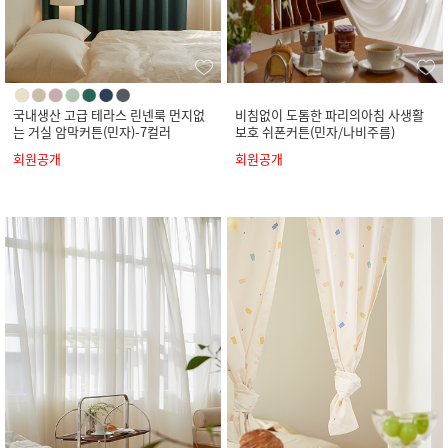
국내생산 고급 테라스 린넨룩 먼지없
비침없이 도톰한 파리의아침 사생활
는 거실 암막커튼(민자)-7컬러
보호 쉬폰커튼(민자/나비주름)
회원공개
회원공개