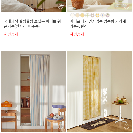
국내제작 살랑살랑 호텔룸 화이트 쉬
에어프레시 먼지없는 양문형 가리개
폰커튼(민자/나비주름)
커튼-8컬러
회원공개
회원공개