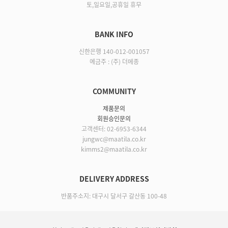
토,일요일,공휴일 휴무
BANK INFO
신한은행 140-012-001057
예금주 : (주) 더메종
COMMUNITY
제품문의
회원승인문의
고객센터: 02-6953-6344
jungwc@maatila.co.kr
kimms2@maatila.co.kr
DELIVERY ADDRESS
반품주소지: 대구시 달서구 갈산동 100-48