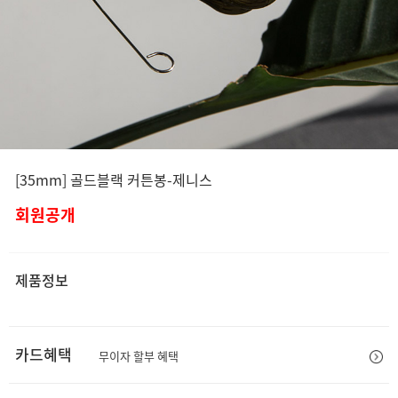
[35mm] 골드블랙 커튼봉-제니스
회원공개
제품정보
카드혜택
무이자 할부 혜택