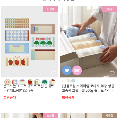
빨아쓰는 소프트 규조토 욕실 발매트
[선물포장]프리미엄 코마사 40수 항균
주방매트(40*95)-7종
고중량 호텔타월 200g-솔리드 4P 세
트
회원공개
회원공개