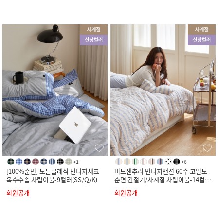
[100%순면] 노튼클래식 빈티지체크
미드센추리 빈티지맨션 60수 고밀도
옥수수솜 차렵이불-9컬러(SS/Q/K)
순면 간절기/사계절 차렵이불-14컬러
(SS/Q/K)
회원공개
회원공개