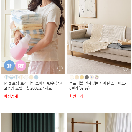
[선물포장]프리미엄 코마사 40수 항균
컴포터블 먼지없는 사계절 쇼파패드-
고중량 호텔타월 200g 2P 세트
6컬러(3size)
회원공개
회원공개