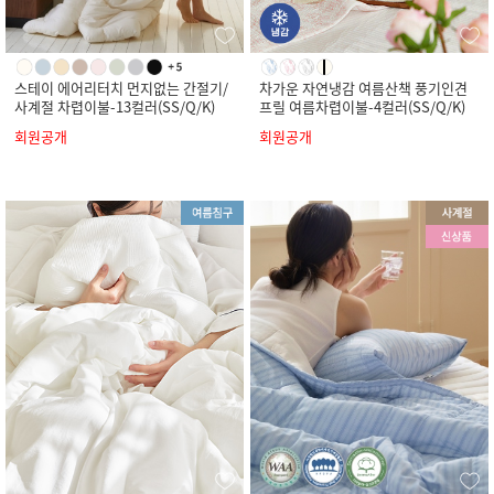
스테이 에어리터치 먼지없는 간절기/
차가운 자연냉감 여름산책 풍기인견
사계절 차렵이불-13컬러(SS/Q/K)
프릴 여름차렵이불-4컬러(SS/Q/K)
회원공개
회원공개