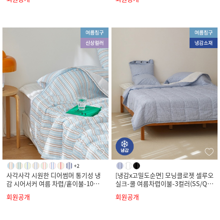
사각사각 시원한 디어썸머 통기성 냉
[냉감x고밀도순면] 모닝클로젯 셀루오
감 시어서커 여름 차렵/홑이불-10컬
실크-쿨 여름차렵이불-3컬러(SS/Q/
러(SS/Q/K)
K)
회원공개
회원공개