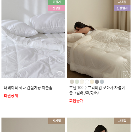
더베이직 훼다 간절기용 이불솜
호텔 100수 프리미엄 코마사 차렵이
불-7컬러(SS/Q/K)
회원공개
회원공개