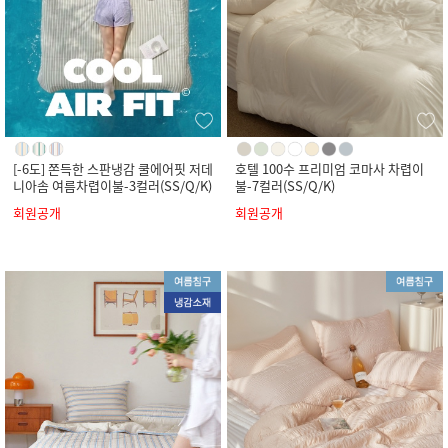
[-6도] 쫀득한 스판냉감 쿨에어핏 저데
호텔 100수 프리미엄 코마사 차렵이
니아솜 여름차렵이불-3컬러(SS/Q/K)
불-7컬러(SS/Q/K)
회원공개
회원공개