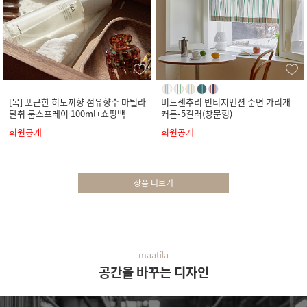
[목] 포근한 히노끼향 섬유향수 마틸라
미드센추리 빈티지맨션 순면 가리개
탈취 룸스프레이 100ml+쇼핑백
커튼-5컬러(창문형)
회원공개
회원공개
상품 더보기
maatila
공간을 바꾸는 디자인