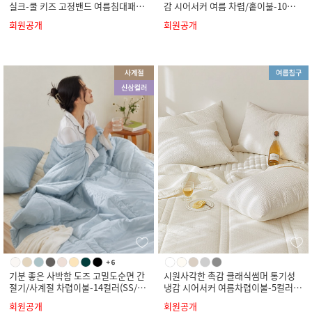
실크-쿨 키즈 고정밴드 여름침대패드-
감 시어서커 여름 차렵/홑이불-10컬
4컬러(SS)
러(SS/Q/K)
회원공개
회원공개
기분 좋은 사박함 도즈 고밀도순면 간
시원사각한 촉감 클래식썸머 통기성
절기/사계절 차렵이불-14컬러(SS/Q/
냉감 시어서커 여름차렵이불-5컬러(S
K)
S/Q/K)
회원공개
회원공개