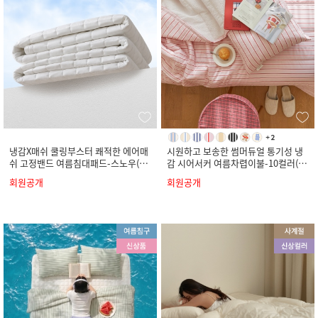
냉감X매쉬 쿨링부스터 쾌적한 에어매
시원하고 보송한 썸머듀얼 통기성 냉
쉬 고정밴드 여름침대패드-스노우(S
감 시어서커 여름차렵이불-10컬러(S
S/Q/K)
S/Q/K)
회원공개
회원공개