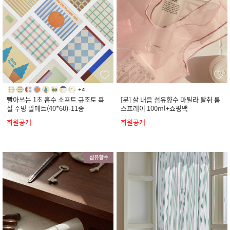
빨아쓰는 1초 흡수 소프트 규조토 욕
[분] 살 내음 섬유향수 마틸라 탈취 룸
실 주방 발매트(40*60)-11종
스프레이 100ml+쇼핑백
회원공개
회원공개