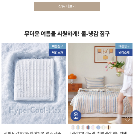
상품 더보기
무더운 여름을 시원하게! 쿨-냉감 침구
진짜 냉감100% 하이퍼쿨-맥스 삼중
[냉감X고밀도면] 천연냉감 빈티지맨