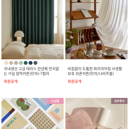
국내생산 고급 테라스 린넨룩 먼지없
비침없이 도톰한 파리의아침 사생활
는 거실 암막커튼(민자)-7컬러
보호 쉬폰커튼(민자/나비주름)
회원공개
회원공개