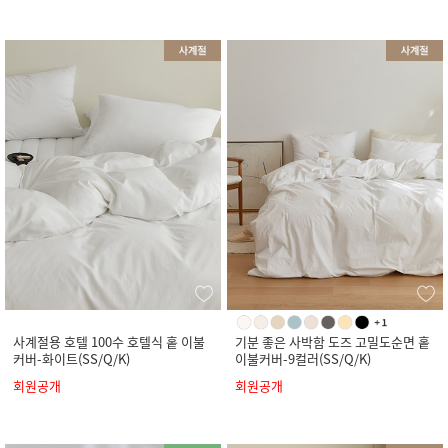
사계절용 호텔 100수 호텔식 홑 이불
기분 좋은 사박함 도즈 고밀도순면 홑
커버-화이트(SS/Q/K)
이불커버-9컬러(SS/Q/K)
회원공개
회원공개