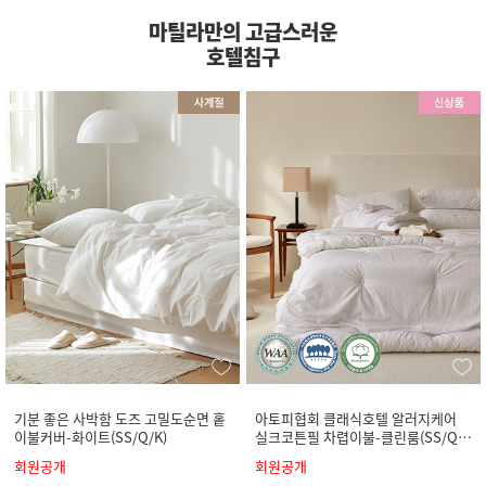
마틸라만의 고급스러운
호텔침구
기분 좋은 사박함 도즈 고밀도순면 홑
아토피협회 클래식호텔 알러지케어
이불커버-화이트(SS/Q/K)
실크코튼필 차렵이불-클린룸(SS/Q/
K)
회원공개
회원공개