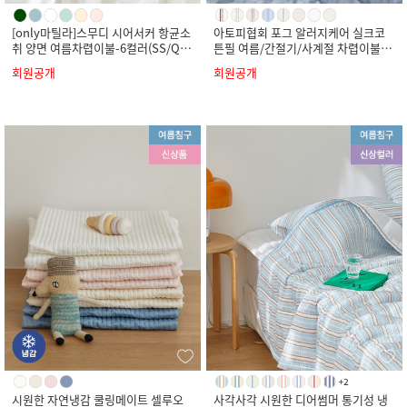
[only마틸라]스무디 시어서커 항균소
아토피협회 포그 알러지케어 실크코
취 양면 여름차렵이불-6컬러(SS/Q/
튼필 여름/간절기/사계절 차렵이불-8
K)
컬러(SS/Q/K)
회원공개
회원공개
시원한 자연냉감 쿨링메이트 셀루오
사각사각 시원한 디어썸머 통기성 냉