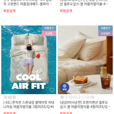
직 고정밴드 여름침대패드-쿨화이트
션 셀루오실크-쿨 여름차렵이불-8컬
(SS/Q/K)
러(SS/Q/K)
회원공개
회원공개
[-6도] 쫀득한 스판냉감 쿨에어핏 저데
[냉감X아사순면] 프렌치맨션 셀루오
니아솜 여름차렵이불-3컬러(SS/Q/K)
실크-쿨 여름차렵이불-8컬러(SS/Q/
K)
회원공개
회원공개