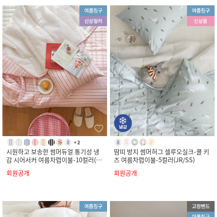
시원하고 보송한 썸머듀얼 통기성 냉
땀띠 방지 썸머허그 셀루오실크-쿨 키
감 시어서커 여름차렵이불-10컬러(S
즈 여름차렵이불-5컬러(JR/SS)
S/Q/K)
회원공개
회원공개