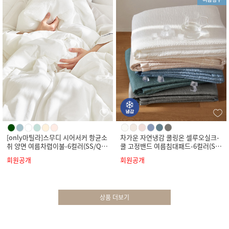
[only마틸라]스무디 시어서커 항균소
차가운 자연냉감 쿨링온 셀루오실크-
취 양면 여름차렵이불-6컬러(SS/Q/
쿨 고정밴드 여름침대패드-6컬러(SS/
K)
Q/K)
회원공개
회원공개
상품 더보기