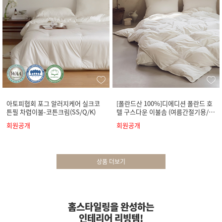
아토피협회 포그 알러지케어 실크코
[폴란드산 100%]디에디션 폴란드 호
튼필 차렵이불-코튼크림(SS/Q/K)
텔 구스다운 이불솜 (여름간절기용/사
계절용)
회원공개
회원공개
상품 더보기
홈스타일링을 완성하는
인테리어 리빙템!