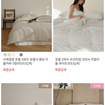
사계절용 호텔 100수 호텔식 패딩 이
호텔 100수 프리미엄 코마사 차렵이
불커버-5컬러(SS/Q/K)
불-화이트(SS/Q/K)
회원공개
회원공개