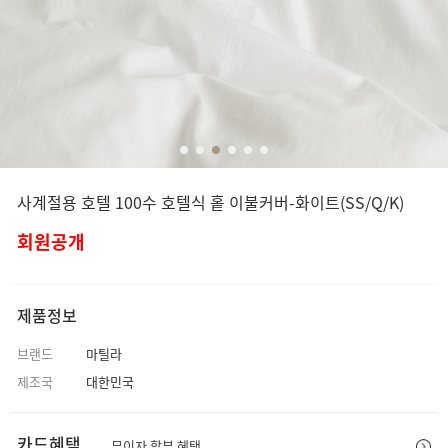
사계절용 호텔 100수 호텔식 홑 이불커버-화이트(SS/Q/K)
회원공개
제품정보
브랜드
마틸라
제조국
대한민국
카드혜택
무이자 할부 혜택