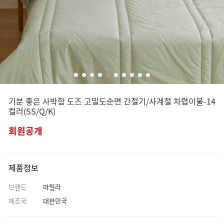
기분 좋은 사박함 도즈 고밀도순면 간절기/사계절 차렵이불-14
컬러(SS/Q/K)
회원공개
제품정보
브랜드
마틸라
제조국
대한민국