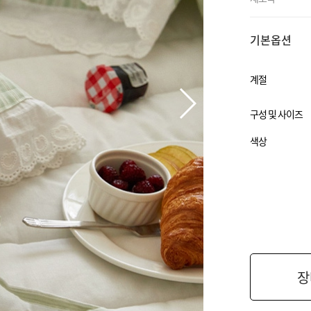
기본옵션
계절
구성 및 사이즈
색상
장