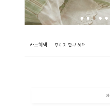
카드혜택
무이자 할부 혜택
제