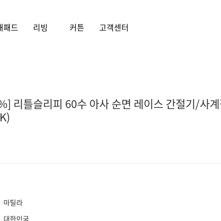
대패드
리빙
커튼
고객센터
0%] 리틀슬리피 60수 아사 순면 레이스 간절기/사
K)
마틸라
대한민국