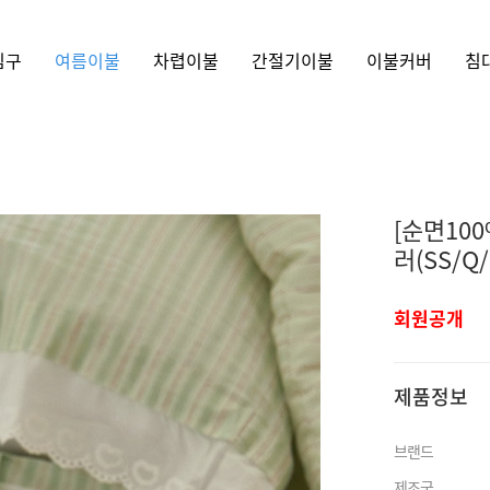
침구
여름이불
차렵이불
간절기이불
이불커버
침
[순면10
러(SS/Q/
회원공개
제품정보
브랜드
제조국