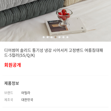
디어썸머 솔리드 통기성 냉감 시어서커 고정밴드 여름침대패
드-5컬러(SS/Q/K)
회원공개
제품정보
브랜드
마틸라
제조국
대한민국