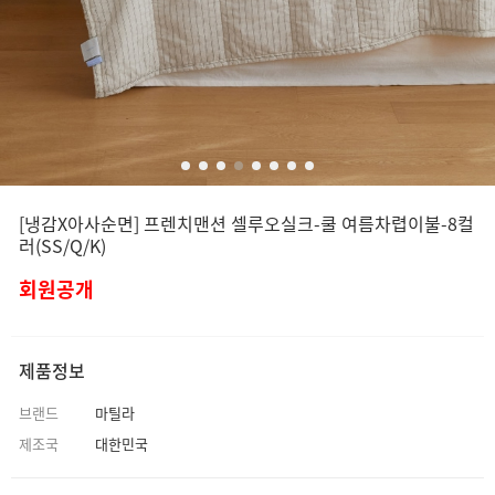
[냉감X아사순면] 프렌치맨션 셀루오실크-쿨 여름차렵이불-8컬
러(SS/Q/K)
회원공개
제품정보
브랜드
마틸라
제조국
대한민국