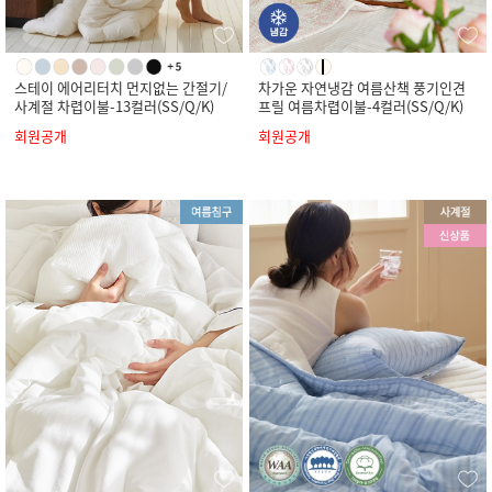
스테이 에어리터치 먼지없는 간절기/
차가운 자연냉감 여름산책 풍기인견
사계절 차렵이불-13컬러(SS/Q/K)
프릴 여름차렵이불-4컬러(SS/Q/K)
회원공개
회원공개