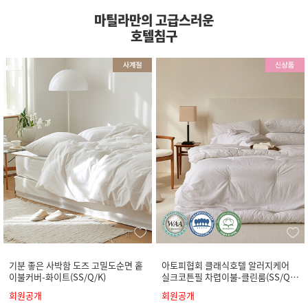
마틸라만의 고급스러운
호텔침구
기분 좋은 사박함 도즈 고밀도순면 홑
아토피협회 클래식호텔 알러지케어
이불커버-화이트(SS/Q/K)
실크코튼필 차렵이불-클린룸(SS/Q/
K)
회원공개
회원공개