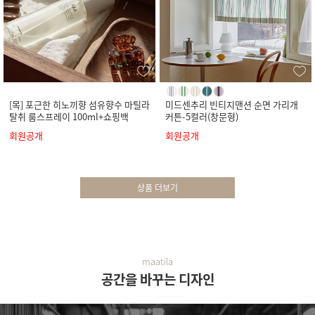
[목] 포근한 히노끼향 섬유향수 마틸라
미드센추리 빈티지맨션 순면 가리개
탈취 룸스프레이 100ml+쇼핑백
커튼-5컬러(창문형)
회원공개
회원공개
상품 더보기
maatila
공간을 바꾸는 디자인