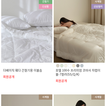
더베이직 훼다 간절기용 이불솜
호텔 100수 프리미엄 코마사 차렵이
불-7컬러(SS/Q/K)
회원공개
회원공개