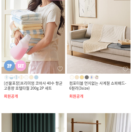
[선물포장]프리미엄 코마사 40수 항균
컴포터블 먼지없는 사계절 쇼파패드-
고중량 호텔타월 200g 2P 세트
6컬러(3size)
회원공개
회원공개