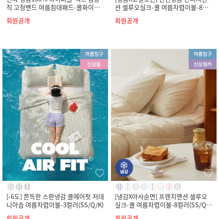
직 고정밴드 여름침대패드-쿨화이트
션 셀루오실크-쿨 여름차렵이불-8컬
(SS/Q/K)
러(SS/Q/K)
회원공개
회원공개
[-6도] 쫀득한 스판냉감 쿨에어핏 저데
[냉감X아사순면] 프렌치맨션 셀루오
니아솜 여름차렵이불-3컬러(SS/Q/K)
실크-쿨 여름차렵이불-8컬러(SS/Q/
K)
회원공개
회원공개