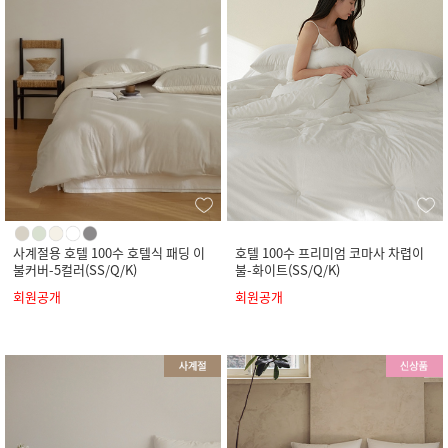
사계절용 호텔 100수 호텔식 패딩 이
호텔 100수 프리미엄 코마사 차렵이
불커버-5컬러(SS/Q/K)
불-화이트(SS/Q/K)
회원공개
회원공개