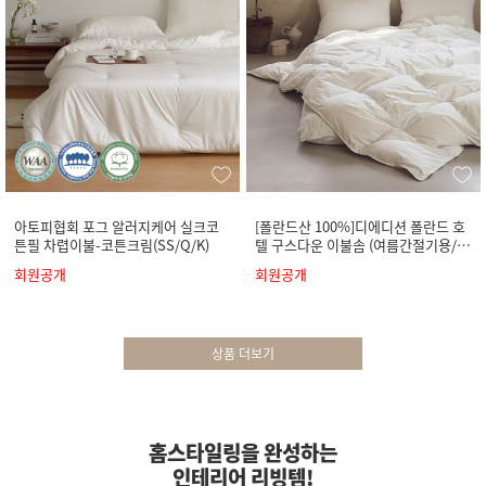
아토피협회 포그 알러지케어 실크코
[폴란드산 100%]디에디션 폴란드 호
튼필 차렵이불-코튼크림(SS/Q/K)
텔 구스다운 이불솜 (여름간절기용/사
계절용)
회원공개
회원공개
상품 더보기
홈스타일링을 완성하는
인테리어 리빙템!