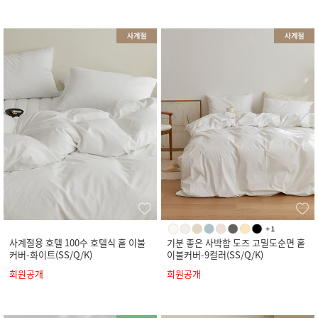
사계절용 호텔 100수 호텔식 홑 이불
기분 좋은 사박함 도즈 고밀도순면 홑
커버-화이트(SS/Q/K)
이불커버-9컬러(SS/Q/K)
회원공개
회원공개