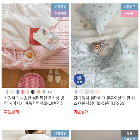
시원하고 보송한 썸머듀얼 통기성 냉
땀띠 방지 썸머허그 셀루오실크-쿨 키
감 시어서커 여름차렵이불-10컬러(S
즈 여름차렵이불-5컬러(JR/SS)
S/Q/K)
회원공개
회원공개