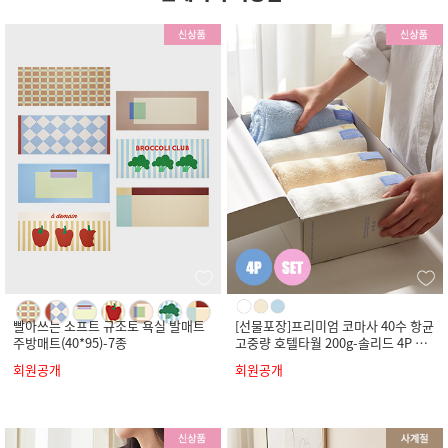
빨아쓰는 소프트 규조토 욕실 발매트
[선물포장]프리미엄 코마사 40수 항균
주방매트(40*95)-7종
고중량 호텔타월 200g-솔리드 4P 세
트
회원공개
회원공개