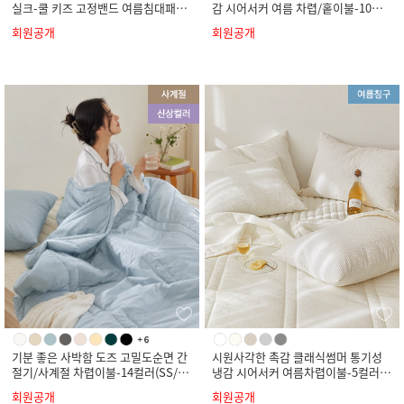
실크-쿨 키즈 고정밴드 여름침대패드-
감 시어서커 여름 차렵/홑이불-10컬
4컬러(SS)
러(SS/Q/K)
회원공개
회원공개
기분 좋은 사박함 도즈 고밀도순면 간
시원사각한 촉감 클래식썸머 통기성
절기/사계절 차렵이불-14컬러(SS/Q/
냉감 시어서커 여름차렵이불-5컬러(S
K)
S/Q/K)
회원공개
회원공개