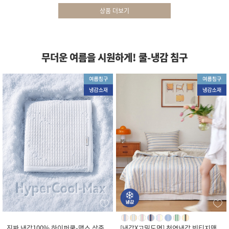
상품 더보기
무더운 여름을 시원하게! 쿨-냉감 침구
진짜 냉감100% 하이퍼쿨-맥스 삼중
[냉감X고밀도면] 천연냉감 빈티지맨