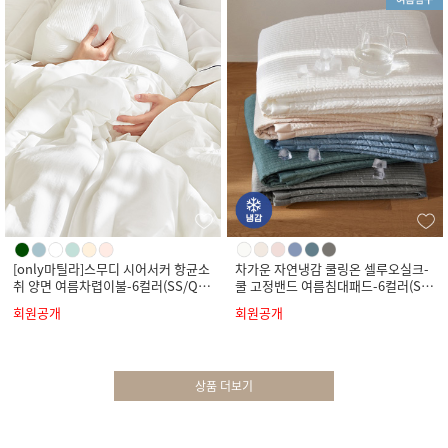
[only마틸라]스무디 시어서커 항균소
차가운 자연냉감 쿨링온 셀루오실크-
취 양면 여름차렵이불-6컬러(SS/Q/
쿨 고정밴드 여름침대패드-6컬러(SS/
K)
Q/K)
회원공개
회원공개
상품 더보기