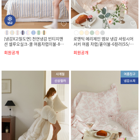
[냉감X고밀도면] 천연냉감 빈티지맨
로맨틱 메리제인 엠보 냉감 셔링시어
션 셀루오실크-쿨 여름차렵이불-8컬
서커 여름 차렵/홑이불-6컬러(SS/Q/
러(SS/Q/K)
K)
회원공개
회원공개