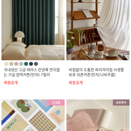
국내생산 고급 테라스 린넨룩 먼지없
비침없이 도톰한 파리의아침 사생활
는 거실 암막커튼(민자)-7컬러
보호 쉬폰커튼(민자/나비주름)
회원공개
회원공개