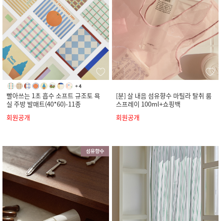
빨아쓰는 1초 흡수 소프트 규조토 욕
[분] 살 내음 섬유향수 마틸라 탈취 룸
실 주방 발매트(40*60)-11종
스프레이 100ml+쇼핑백
회원공개
회원공개