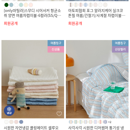
[only마틸라]스무디 시어서커 항균소
아토피협회 포그 알러지케어 실크코
취 양면 여름차렵이불-6컬러(SS/Q/
튼필 여름/간절기/사계절 차렵이불-8
K)
컬러(SS/Q/K)
회원공개
회원공개
시원한 자연냉감 쿨링메이트 셀루오
사각사각 시원한 디어썸머 통기성 냉