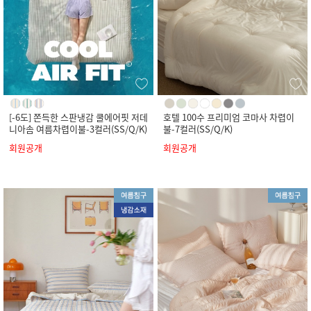
[-6도] 쫀득한 스판냉감 쿨에어핏 저데
호텔 100수 프리미엄 코마사 차렵이
니아솜 여름차렵이불-3컬러(SS/Q/K)
불-7컬러(SS/Q/K)
회원공개
회원공개