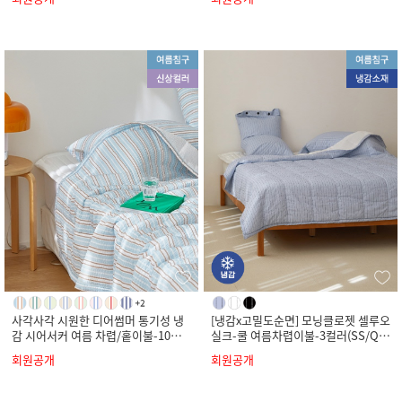
사각사각 시원한 디어썸머 통기성 냉
[냉감x고밀도순면] 모닝클로젯 셀루오
감 시어서커 여름 차렵/홑이불-10컬
실크-쿨 여름차렵이불-3컬러(SS/Q/
러(SS/Q/K)
K)
회원공개
회원공개