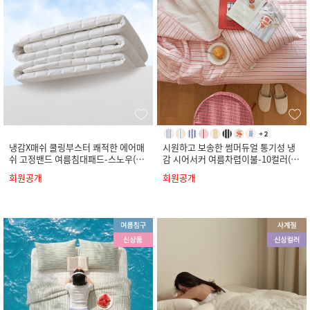
냉감X매쉬 쿨링부스터 쾌적한 에어매
시원하고 보송한 썸머듀얼 통기성 냉
쉬 고정밴드 여름침대패드-스노우(S
감 시어서커 여름차렵이불-10컬러(S
S/Q/K)
S/Q/K)
회원공개
회원공개