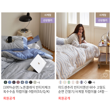
[100%순면] 노튼클래식 빈티지체크
미드센추리 빈티지맨션 60수 고밀도
옥수수솜 차렵이불-9컬러(SS/Q/K)
순면 간절기/사계절 차렵이불-14컬러
(SS/Q/K)
회원공개
회원공개