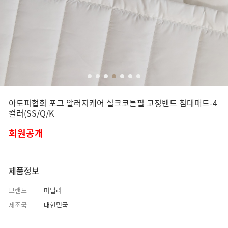
아토피협회 포그 알러지케어 실크코튼필 고정밴드 침대패드-4
컬러(SS/Q/K
회원공개
제품정보
브랜드
마틸라
제조국
대한민국