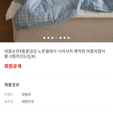
여름순면X통풍냉감 노튼클래식 시어서커 쾌적한 여름차렵이
불-3컬러(SS/Q/K)
회원공개
제품정보
브랜드
마틸라
제조국
대한민국